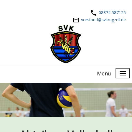
08374 587125
vorstand@svkrugzell.de
Menu